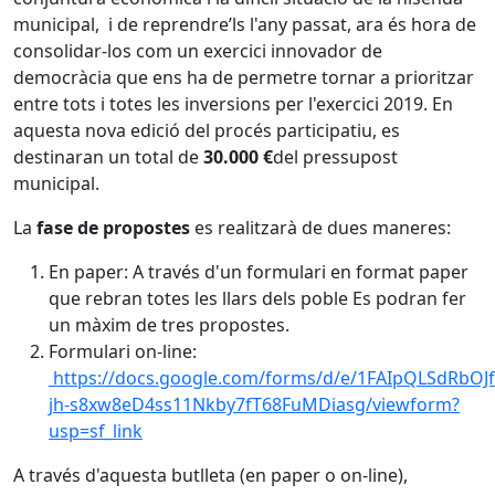
municipal, i de reprendre’ls l'any passat, ara és hora de
consolidar-los com un exercici innovador de
democràcia que ens ha de permetre tornar a prioritzar
entre tots i totes les inversions per l'exercici 2019. En
aquesta nova edició del procés participatiu, es
destinaran un total de
30.000 €
del pressupost
municipal.
La
fase de propostes
es realitzarà de dues maneres:
En paper: A través d'un formulari en format paper
que rebran totes les llars dels poble Es podran fer
un màxim de tres propostes.
Formulari on-line:
https://docs.google.com/forms/d/e/1FAIpQLSdRbOJf
jh-s8xw8eD4ss11Nkby7fT68FuMDiasg/viewform?
usp=sf_link
A través d'aquesta butlleta (en paper o on-line),