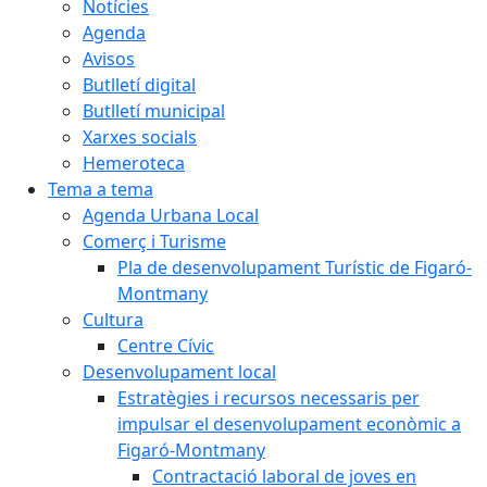
Notícies
Agenda
Avisos
Butlletí digital
Butlletí municipal
Xarxes socials
Hemeroteca
Tema a tema
Agenda Urbana Local
Comerç i Turisme
Pla de desenvolupament Turístic de Figaró-
Montmany
Cultura
Centre Cívic
Desenvolupament local
Estratègies i recursos necessaris per
impulsar el desenvolupament econòmic a
Figaró-Montmany
Contractació laboral de joves en