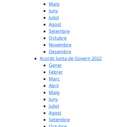
Maig
Juny
Juliol
Agost
Setembre
Octubre
Novembre
Desembre
Acords Junta de Govern 2022
Gener
Febrer
Març
Abril
Maig
Juny
Juliol
Agost
Setembre
Octubre