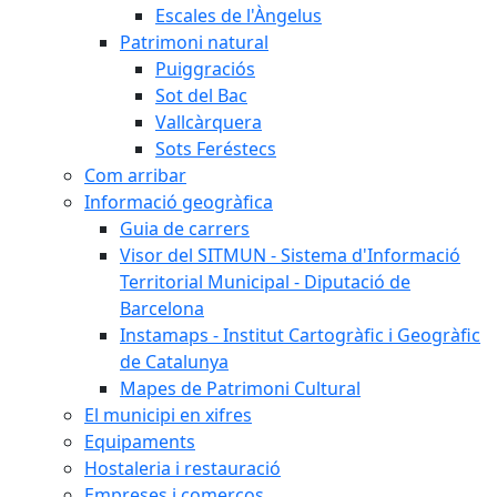
Escales de l'Àngelus
Patrimoni natural
Puiggraciós
Sot del Bac
Vallcàrquera
Sots Feréstecs
Com arribar
Informació geogràfica
Guia de carrers
Visor del SITMUN - Sistema d'Informació
Territorial Municipal - Diputació de
Barcelona
Instamaps - Institut Cartogràfic i Geogràfic
de Catalunya
Mapes de Patrimoni Cultural
El municipi en xifres
Equipaments
Hostaleria i restauració
Empreses i comerços