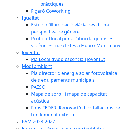
pràctiques
Figaró CoWorking
Igualtat
Estudi d'il·luminació viària des d'una
perspectiva de gènere
Protocol local per a l'abordatge de les
violències masclistes a Figaró-Montmany
Joventut
Pla Local d'Adolescència i Joventut
Medi ambient
Pla director d'energia solar fotovoltaica
dels equipaments municipals
PAESC
Mapa de soroll i mapa de capacitat
acústica
Fons FEDER: Renovació d'instal·lacions de
l'enllumenat exterior
PAM 2023-2027
Patrimoni i Associacionisme (Entitats)