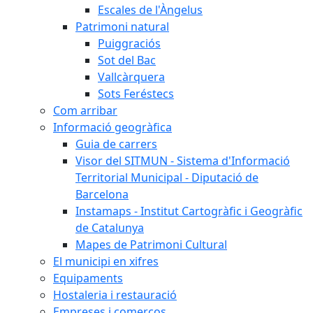
Escales de l'Àngelus
Patrimoni natural
Puiggraciós
Sot del Bac
Vallcàrquera
Sots Feréstecs
Com arribar
Informació geogràfica
Guia de carrers
Visor del SITMUN - Sistema d'Informació
Territorial Municipal - Diputació de
Barcelona
Instamaps - Institut Cartogràfic i Geogràfic
de Catalunya
Mapes de Patrimoni Cultural
El municipi en xifres
Equipaments
Hostaleria i restauració
Empreses i comerços