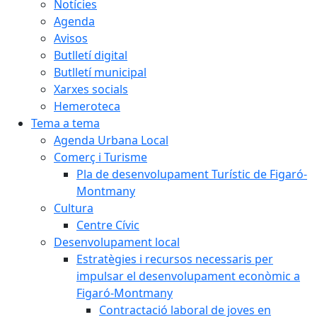
Notícies
Agenda
Avisos
Butlletí digital
Butlletí municipal
Xarxes socials
Hemeroteca
Tema a tema
Agenda Urbana Local
Comerç i Turisme
Pla de desenvolupament Turístic de Figaró-
Montmany
Cultura
Centre Cívic
Desenvolupament local
Estratègies i recursos necessaris per
impulsar el desenvolupament econòmic a
Figaró-Montmany
Contractació laboral de joves en