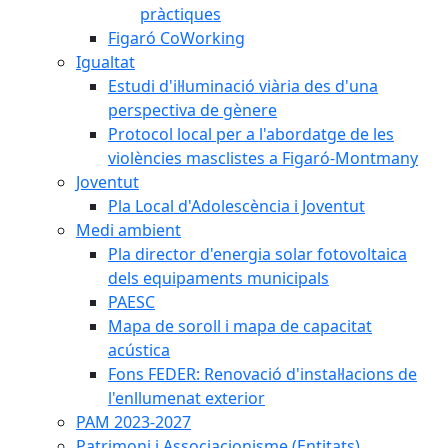
pràctiques
Figaró CoWorking
Igualtat
Estudi d'il·luminació viària des d'una
perspectiva de gènere
Protocol local per a l'abordatge de les
violències masclistes a Figaró-Montmany
Joventut
Pla Local d'Adolescència i Joventut
Medi ambient
Pla director d'energia solar fotovoltaica
dels equipaments municipals
PAESC
Mapa de soroll i mapa de capacitat
acústica
Fons FEDER: Renovació d'instal·lacions de
l'enllumenat exterior
PAM 2023-2027
Patrimoni i Associacionisme (Entitats)