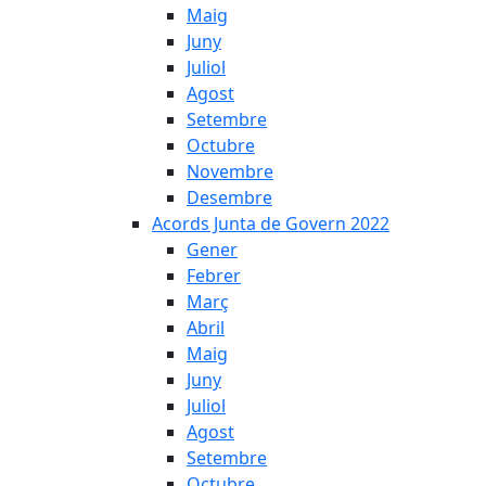
Maig
Juny
Juliol
Agost
Setembre
Octubre
Novembre
Desembre
Acords Junta de Govern 2022
Gener
Febrer
Març
Abril
Maig
Juny
Juliol
Agost
Setembre
Octubre