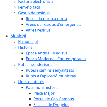
Factura electrònica
Fem-ho fàcil
Gestió de residus
Recollida porta a porta
Àrees de residus d'emergència
Altres residus
Municipi
El municipi
Història
Època Antiga i Medieval
Època Moderna i Contemporània
Rutes i senderisme
Rutes i camins senyalitzats
Rutes a l'aplicació municipal
Llocs d'interès
Patrimoni històric
Plaça Major
Portal de Can Gambús
Escales de l'Àngelus