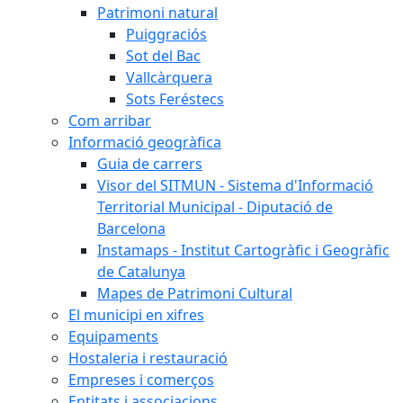
Patrimoni natural
Puiggraciós
Sot del Bac
Vallcàrquera
Sots Feréstecs
Com arribar
Informació geogràfica
Guia de carrers
Visor del SITMUN - Sistema d'Informació
Territorial Municipal - Diputació de
Barcelona
Instamaps - Institut Cartogràfic i Geogràfic
de Catalunya
Mapes de Patrimoni Cultural
El municipi en xifres
Equipaments
Hostaleria i restauració
Empreses i comerços
Entitats i associacions