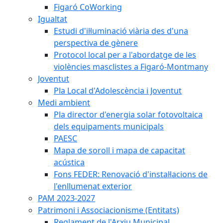
Figaró CoWorking
Igualtat
Estudi d'il·luminació viària des d'una
perspectiva de gènere
Protocol local per a l'abordatge de les
violències masclistes a Figaró-Montmany
Joventut
Pla Local d'Adolescència i Joventut
Medi ambient
Pla director d'energia solar fotovoltaica
dels equipaments municipals
PAESC
Mapa de soroll i mapa de capacitat
acústica
Fons FEDER: Renovació d'instal·lacions de
l'enllumenat exterior
PAM 2023-2027
Patrimoni i Associacionisme (Entitats)
Reglament de l'Arxiu Municipal