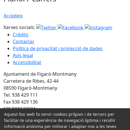
Accedeix
Xarxes socials:
Crèdits
Contactar
Política de privacitat i protecció de dades
Avís legal
Accessibilitat
Ajuntament de Figaró-Montmany
Carretera de Ribes, 42-44
08590 Figaró-Montmany
Tel. 938 429 111
Fax 938 429 136
NIF P0813300A
Aquest lloc web fa servir cookies pròpies i de tercers per
Amb la col·laboració de:
facilitar-te una experiència de navegació òptima i recollir
informació anònima per millorar i adaptar-nos a les teves