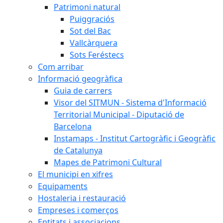
Patrimoni natural
Puiggraciós
Sot del Bac
Vallcàrquera
Sots Feréstecs
Com arribar
Informació geogràfica
Guia de carrers
Visor del SITMUN - Sistema d'Informació
Territorial Municipal - Diputació de
Barcelona
Instamaps - Institut Cartogràfic i Geogràfic
de Catalunya
Mapes de Patrimoni Cultural
El municipi en xifres
Equipaments
Hostaleria i restauració
Empreses i comerços
Entitats i associacions