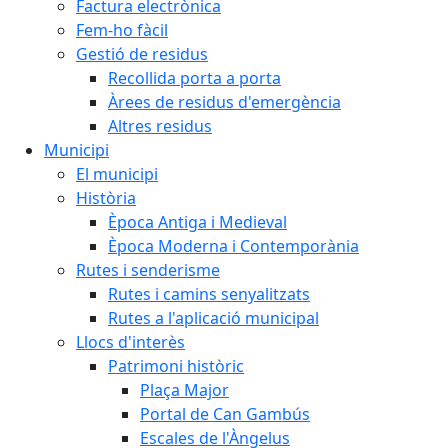
Factura electrònica
Fem-ho fàcil
Gestió de residus
Recollida porta a porta
Àrees de residus d'emergència
Altres residus
Municipi
El municipi
Història
Època Antiga i Medieval
Època Moderna i Contemporània
Rutes i senderisme
Rutes i camins senyalitzats
Rutes a l'aplicació municipal
Llocs d'interès
Patrimoni històric
Plaça Major
Portal de Can Gambús
Escales de l'Àngelus