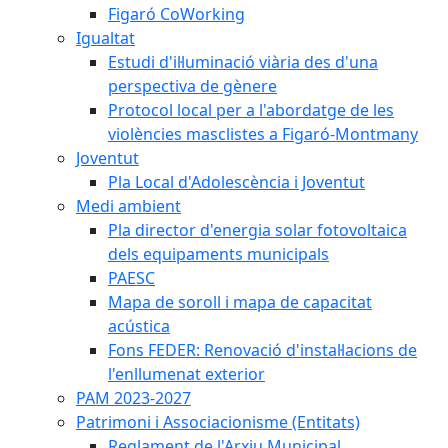
Figaró CoWorking
Igualtat
Estudi d'il·luminació viària des d'una
perspectiva de gènere
Protocol local per a l'abordatge de les
violències masclistes a Figaró-Montmany
Joventut
Pla Local d'Adolescència i Joventut
Medi ambient
Pla director d'energia solar fotovoltaica
dels equipaments municipals
PAESC
Mapa de soroll i mapa de capacitat
acústica
Fons FEDER: Renovació d'instal·lacions de
l'enllumenat exterior
PAM 2023-2027
Patrimoni i Associacionisme (Entitats)
Reglament de l'Arxiu Municipal