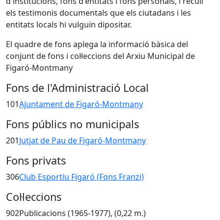
d'institucions, fons d'entitats i fons personals, i recull
els testimonis documentals que els ciutadans i les
entitats locals hi vulguin dipositar.
El quadre de fons aplega la informació bàsica del
conjunt de fons i col·leccions del Arxiu Municipal de
Figaró-Montmany
Fons de l'Administració Local
101
Ajuntament de Figaró-Montmany
Fons públics no municipals
201
Jutjat de Pau de Figaró-Montmany
Fons privats
306
Club Esportiu Figaró (Fons Franzi)
Col·leccions
902Publicacions (1965-1977), (0,22 m.)