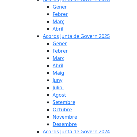
Gener
Febrer
Març
Abril
Acords Junta de Govern 2025
Gener
Febrer
Març
Abril
Maig
Juny
Juliol
Agost
Setembre
Octubre
Novembre
Desembre
Acords Junta de Govern 2024