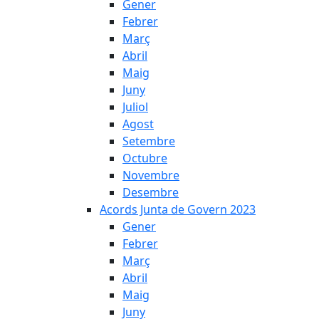
Gener
Febrer
Març
Abril
Maig
Juny
Juliol
Agost
Setembre
Octubre
Novembre
Desembre
Acords Junta de Govern 2023
Gener
Febrer
Març
Abril
Maig
Juny