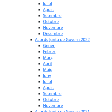
Juliol
Agost
Setembre
Octubre
Novembre
Desembre
Acords Junta de Govern 2022
Gener
Febrer
Març
Abril
Maig
Juny
Juliol
Agost
Setembre
Octubre
Novembre
Acords Junta de Govern 2021