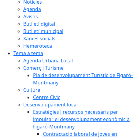
Notícies
Agenda
Avisos
Butlletí digital
Butlletí municipal
Xarxes socials
Hemeroteca
Tema a tema
Agenda Urbana Local
Comerç i Turisme
Pla de desenvolupament Turístic de Figaró-
Montmany
Cultura
Centre Cívic
Desenvolupament local
Estratègies i recursos necessaris per
impulsar el desenvolupament econòmic a
Figaró-Montmany
Contractació laboral de joves en