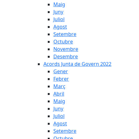
Maig
Juny
Juliol
Agost
Setembre
Octubre
Novembre
Desembre
Acords Junta de Govern 2022
Gener
Febrer
Març
Abril
Maig
Juny
Juliol
Agost
Setembre
Octubre