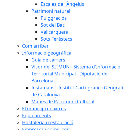
Escales de l'Àngelus
Patrimoni natural
Puiggraciós
Sot del Bac
Vallcàrquera
Sots Feréstecs
Com arribar
Informació geogràfica
Guia de carrers
Visor del SITMUN - Sistema d'Informació
Territorial Municipal - Diputació de
Barcelona
Instamaps - Institut Cartogràfic i Geogràfic
de Catalunya
Mapes de Patrimoni Cultural
El municipi en xifres
Equipaments
Hostaleria i restauració
Empreses i comerços