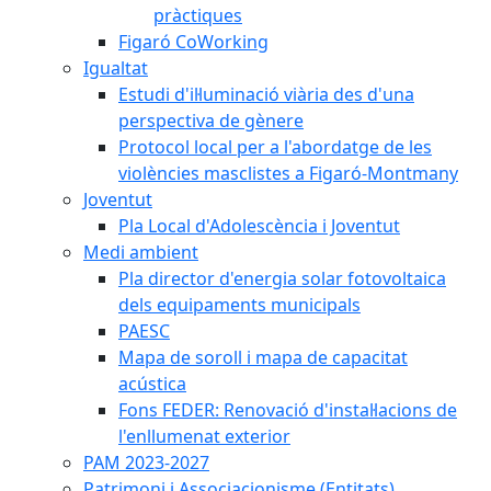
pràctiques
Figaró CoWorking
Igualtat
Estudi d'il·luminació viària des d'una
perspectiva de gènere
Protocol local per a l'abordatge de les
violències masclistes a Figaró-Montmany
Joventut
Pla Local d'Adolescència i Joventut
Medi ambient
Pla director d'energia solar fotovoltaica
dels equipaments municipals
PAESC
Mapa de soroll i mapa de capacitat
acústica
Fons FEDER: Renovació d'instal·lacions de
l'enllumenat exterior
PAM 2023-2027
Patrimoni i Associacionisme (Entitats)