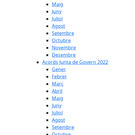
Maig
Juny
Juliol
Agost
Setembre
Octubre
Novembre
Desembre
Acords Junta de Govern 2022
Gener
Febrer
Març
Abril
Maig
Juny
Juliol
Agost
Setembre
Octubre