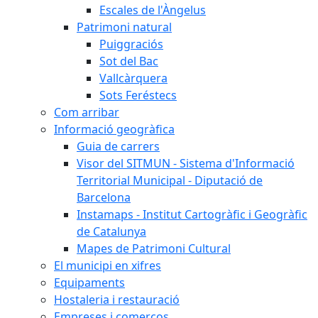
Escales de l'Àngelus
Patrimoni natural
Puiggraciós
Sot del Bac
Vallcàrquera
Sots Feréstecs
Com arribar
Informació geogràfica
Guia de carrers
Visor del SITMUN - Sistema d'Informació
Territorial Municipal - Diputació de
Barcelona
Instamaps - Institut Cartogràfic i Geogràfic
de Catalunya
Mapes de Patrimoni Cultural
El municipi en xifres
Equipaments
Hostaleria i restauració
Empreses i comerços