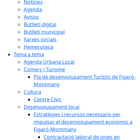
Notícies
Agenda
Avisos
Butlletí digital
Butlletí municipal
Xarxes socials
Hemeroteca
Tema a tema
Agenda Urbana Local
Comerç i Turisme
Pla de desenvolupament Turístic de Figaró-
Montmany
Cultura
Centre Cívic
Desenvolupament local
Estratègies i recursos necessaris per
impulsar el desenvolupament econòmic a
Figaró-Montmany
Contractació laboral de joves en