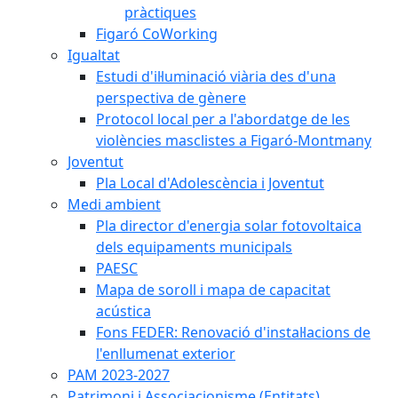
pràctiques
Figaró CoWorking
Igualtat
Estudi d'il·luminació viària des d'una
perspectiva de gènere
Protocol local per a l'abordatge de les
violències masclistes a Figaró-Montmany
Joventut
Pla Local d'Adolescència i Joventut
Medi ambient
Pla director d'energia solar fotovoltaica
dels equipaments municipals
PAESC
Mapa de soroll i mapa de capacitat
acústica
Fons FEDER: Renovació d'instal·lacions de
l'enllumenat exterior
PAM 2023-2027
Patrimoni i Associacionisme (Entitats)