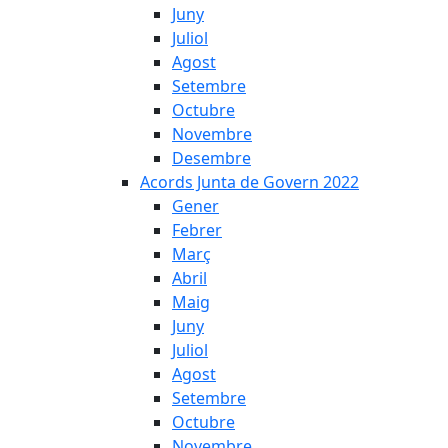
Juny
Juliol
Agost
Setembre
Octubre
Novembre
Desembre
Acords Junta de Govern 2022
Gener
Febrer
Març
Abril
Maig
Juny
Juliol
Agost
Setembre
Octubre
Novembre