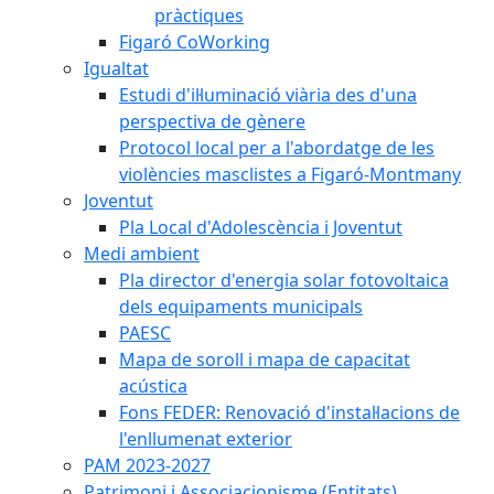
pràctiques
Figaró CoWorking
Igualtat
Estudi d'il·luminació viària des d'una
perspectiva de gènere
Protocol local per a l'abordatge de les
violències masclistes a Figaró-Montmany
Joventut
Pla Local d'Adolescència i Joventut
Medi ambient
Pla director d'energia solar fotovoltaica
dels equipaments municipals
PAESC
Mapa de soroll i mapa de capacitat
acústica
Fons FEDER: Renovació d'instal·lacions de
l'enllumenat exterior
PAM 2023-2027
Patrimoni i Associacionisme (Entitats)