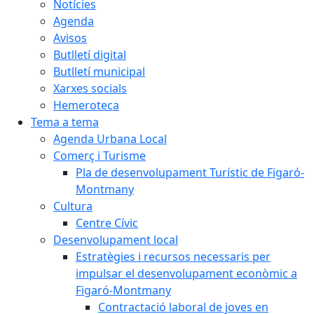
Notícies
Agenda
Avisos
Butlletí digital
Butlletí municipal
Xarxes socials
Hemeroteca
Tema a tema
Agenda Urbana Local
Comerç i Turisme
Pla de desenvolupament Turístic de Figaró-
Montmany
Cultura
Centre Cívic
Desenvolupament local
Estratègies i recursos necessaris per
impulsar el desenvolupament econòmic a
Figaró-Montmany
Contractació laboral de joves en