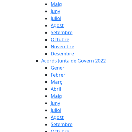
Maig
Juny
Juliol
Agost
Setembre
Octubre
Novembre
Desembre
Acords Junta de Govern 2022
Gener
Febrer
Març
Abril
Maig
Juny
Juliol
Agost
Setembre
Octubre