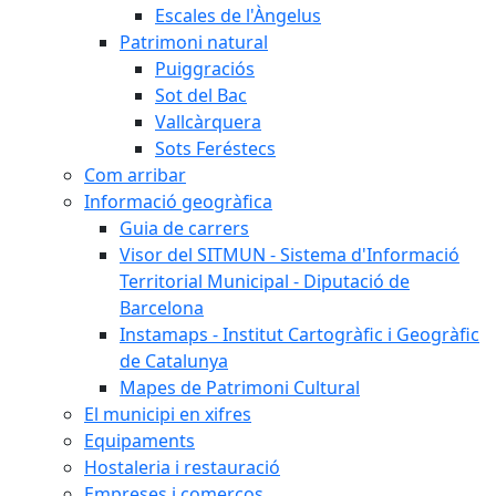
Escales de l'Àngelus
Patrimoni natural
Puiggraciós
Sot del Bac
Vallcàrquera
Sots Feréstecs
Com arribar
Informació geogràfica
Guia de carrers
Visor del SITMUN - Sistema d'Informació
Territorial Municipal - Diputació de
Barcelona
Instamaps - Institut Cartogràfic i Geogràfic
de Catalunya
Mapes de Patrimoni Cultural
El municipi en xifres
Equipaments
Hostaleria i restauració
Empreses i comerços