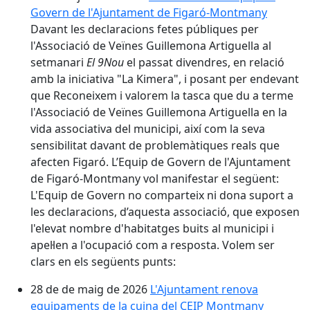
Govern de l'Ajuntament de Figaró-Montmany
Davant les declaracions fetes públiques per
l'Associació de Veïnes Guillemona Artiguella al
setmanari
El 9Nou
el passat divendres, en relació
amb la iniciativa "La Kimera", i posant per endevant
que Reconeixem i valorem la tasca que du a terme
l'Associació de Veïnes Guillemona Artiguella en la
vida associativa del municipi, així com la seva
sensibilitat davant de problemàtiques reals que
afecten Figaró. L’Equip de Govern de l'Ajuntament
de Figaró-Montmany vol manifestar el següent:
L'Equip de Govern no comparteix ni dona suport a
les declaracions, d’aquesta associació, que exposen
l'elevat nombre d'habitatges buits al municipi i
apel·len a l'ocupació com a resposta. Volem ser
clars en els següents punts:
28 de de maig de 2026
L'Ajuntament renova
equipaments de la cuina del CEIP Montmany