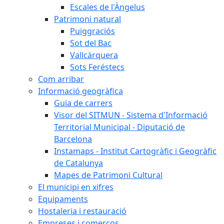
Escales de l'Àngelus
Patrimoni natural
Puiggraciós
Sot del Bac
Vallcàrquera
Sots Feréstecs
Com arribar
Informació geogràfica
Guia de carrers
Visor del SITMUN - Sistema d'Informació
Territorial Municipal - Diputació de
Barcelona
Instamaps - Institut Cartogràfic i Geogràfic
de Catalunya
Mapes de Patrimoni Cultural
El municipi en xifres
Equipaments
Hostaleria i restauració
Empreses i comerços