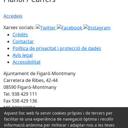
Accedeix
Xarxes socials:
Crèdits
Contactar
Política de privacitat i protecció de dades
Avís legal
Accessibilitat
Ajuntament de Figaró-Montmany
Carretera de Ribes, 42-44
08590 Figaró-Montmany
Tel. 938 429 111
Fax 938 429 136
NIF P0813300A
Aquest lloc web fa servir cookies pròpies i de tercers per
Amb la col·laboració de:
facilitar-te una experiència de navegació òptima i recollir
informació anònima per millorar i adaptar-nos a les teves