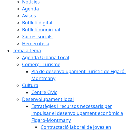
Notícies
Agenda
Avisos
Butlletí digital
Butlletí municipal
Xarxes socials
Hemeroteca
Tema a tema
Agenda Urbana Local
Comerç i Turisme
Pla de desenvolupament Turístic de Figaró-
Montmany
Cultura
Centre Cívic
Desenvolupament local
Estratègies i recursos necessaris per
impulsar el desenvolupament econòmic a
Figaró-Montmany
Contractació laboral de joves en