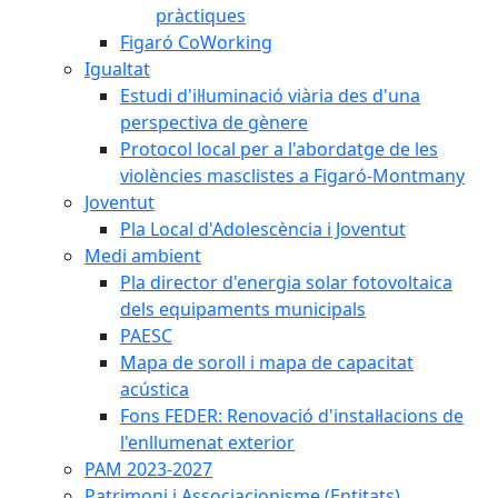
pràctiques
Figaró CoWorking
Igualtat
Estudi d'il·luminació viària des d'una
perspectiva de gènere
Protocol local per a l'abordatge de les
violències masclistes a Figaró-Montmany
Joventut
Pla Local d'Adolescència i Joventut
Medi ambient
Pla director d'energia solar fotovoltaica
dels equipaments municipals
PAESC
Mapa de soroll i mapa de capacitat
acústica
Fons FEDER: Renovació d'instal·lacions de
l'enllumenat exterior
PAM 2023-2027
Patrimoni i Associacionisme (Entitats)