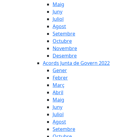
Maig
Juny
Juliol
Agost
Setembre
Octubre
Novembre
Desembre
Acords Junta de Govern 2022
Gener
Febrer
Març
Abril
Maig
Juny
Juliol
Agost
Setembre
Octubre