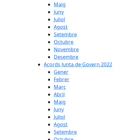
Maig
Juny
Juliol
Agost
Setembre
Octubre
Novembre
Desembre
Acords Junta de Govern 2022
Gener
Febrer
Març
Abril
Maig
Juny
Juliol
Agost
Setembre
Octubre