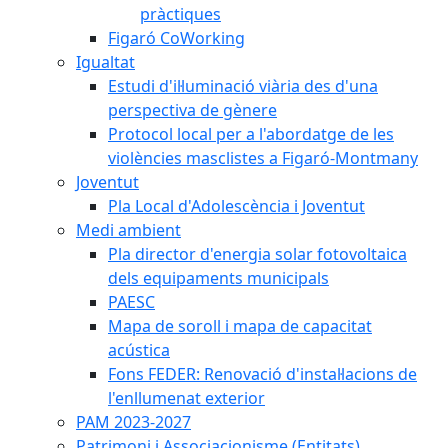
pràctiques
Figaró CoWorking
Igualtat
Estudi d'il·luminació viària des d'una
perspectiva de gènere
Protocol local per a l'abordatge de les
violències masclistes a Figaró-Montmany
Joventut
Pla Local d'Adolescència i Joventut
Medi ambient
Pla director d'energia solar fotovoltaica
dels equipaments municipals
PAESC
Mapa de soroll i mapa de capacitat
acústica
Fons FEDER: Renovació d'instal·lacions de
l'enllumenat exterior
PAM 2023-2027
Patrimoni i Associacionisme (Entitats)