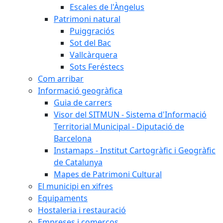
Escales de l'Àngelus
Patrimoni natural
Puiggraciós
Sot del Bac
Vallcàrquera
Sots Feréstecs
Com arribar
Informació geogràfica
Guia de carrers
Visor del SITMUN - Sistema d'Informació
Territorial Municipal - Diputació de
Barcelona
Instamaps - Institut Cartogràfic i Geogràfic
de Catalunya
Mapes de Patrimoni Cultural
El municipi en xifres
Equipaments
Hostaleria i restauració
Empreses i comerços