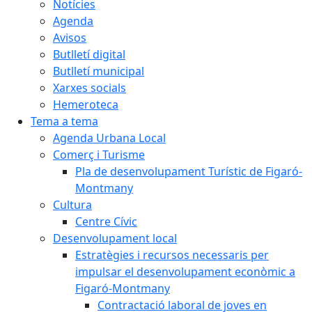
Notícies
Agenda
Avisos
Butlletí digital
Butlletí municipal
Xarxes socials
Hemeroteca
Tema a tema
Agenda Urbana Local
Comerç i Turisme
Pla de desenvolupament Turístic de Figaró-
Montmany
Cultura
Centre Cívic
Desenvolupament local
Estratègies i recursos necessaris per
impulsar el desenvolupament econòmic a
Figaró-Montmany
Contractació laboral de joves en