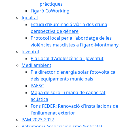
pràctiques
Figaró CoWorking
Igualtat
Estudi d'il·luminació viària des d'una
perspectiva de gènere
Protocol local per a l'abordatge de les
violències masclistes a Figaró-Montmany
Joventut
Pla Local d'Adolescència i Joventut
Medi ambient
Pla director d'energia solar fotovoltaica
dels equipaments municipals
PAESC
Mapa de soroll i mapa de capacitat
acústica
Fons FEDER: Renovació d'instal·lacions de
l'enllumenat exterior
PAM 2023-2027
Patrimoni i Associacionisme (Entitats)