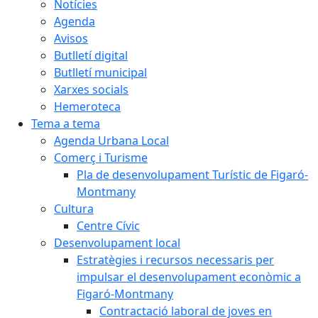
Notícies
Agenda
Avisos
Butlletí digital
Butlletí municipal
Xarxes socials
Hemeroteca
Tema a tema
Agenda Urbana Local
Comerç i Turisme
Pla de desenvolupament Turístic de Figaró-
Montmany
Cultura
Centre Cívic
Desenvolupament local
Estratègies i recursos necessaris per
impulsar el desenvolupament econòmic a
Figaró-Montmany
Contractació laboral de joves en