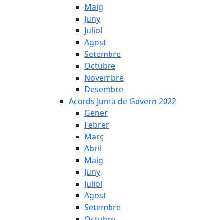
Maig
Juny
Juliol
Agost
Setembre
Octubre
Novembre
Desembre
Acords Junta de Govern 2022
Gener
Febrer
Març
Abril
Maig
Juny
Juliol
Agost
Setembre
Octubre