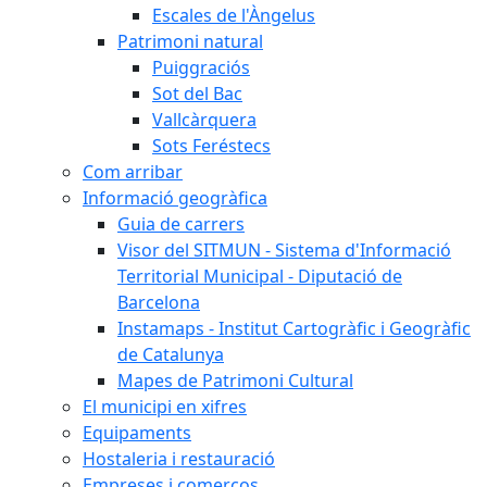
Escales de l'Àngelus
Patrimoni natural
Puiggraciós
Sot del Bac
Vallcàrquera
Sots Feréstecs
Com arribar
Informació geogràfica
Guia de carrers
Visor del SITMUN - Sistema d'Informació
Territorial Municipal - Diputació de
Barcelona
Instamaps - Institut Cartogràfic i Geogràfic
de Catalunya
Mapes de Patrimoni Cultural
El municipi en xifres
Equipaments
Hostaleria i restauració
Empreses i comerços