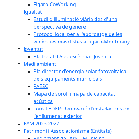
Figaró CoWorking
Igualtat
Estudi d'il·luminació viària des d'una
perspectiva de gènere
Protocol local per a l'abordatge de les
violències masclistes a Figaró-Montmany
Joventut
Pla Local d'Adolescència i Joventut
Medi ambient
Pla director d'energia solar fotovoltaica
dels equipaments municipals
PAESC
Mapa de soroll i mapa de capacitat
acústica
Fons FEDER: Renovació d'instal·lacions de
l'enllumenat exterior
PAM 2023-2027
Patrimoni i Associacionisme (Entitats)
Reglament de l'Arxiu Municipal