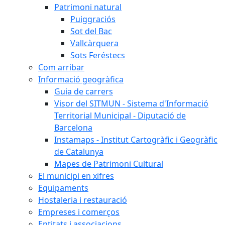
Patrimoni natural
Puiggraciós
Sot del Bac
Vallcàrquera
Sots Feréstecs
Com arribar
Informació geogràfica
Guia de carrers
Visor del SITMUN - Sistema d'Informació
Territorial Municipal - Diputació de
Barcelona
Instamaps - Institut Cartogràfic i Geogràfic
de Catalunya
Mapes de Patrimoni Cultural
El municipi en xifres
Equipaments
Hostaleria i restauració
Empreses i comerços
Entitats i associacions