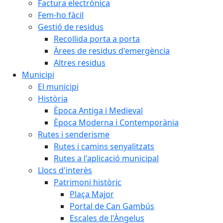
Factura electrònica
Fem-ho fàcil
Gestió de residus
Recollida porta a porta
Àrees de residus d'emergència
Altres residus
Municipi
El municipi
Història
Època Antiga i Medieval
Època Moderna i Contemporània
Rutes i senderisme
Rutes i camins senyalitzats
Rutes a l'aplicació municipal
Llocs d'interès
Patrimoni històric
Plaça Major
Portal de Can Gambús
Escales de l'Àngelus