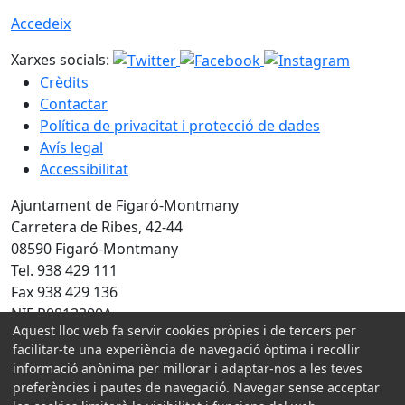
Accedeix
Xarxes socials:
Crèdits
Contactar
Política de privacitat i protecció de dades
Avís legal
Accessibilitat
Ajuntament de Figaró-Montmany
Carretera de Ribes, 42-44
08590 Figaró-Montmany
Tel. 938 429 111
Fax 938 429 136
NIF P0813300A
Aquest lloc web fa servir cookies pròpies i de tercers per
Amb la col·laboració de:
facilitar-te una experiència de navegació òptima i recollir
informació anònima per millorar i adaptar-nos a les teves
preferències i pautes de navegació. Navegar sense acceptar