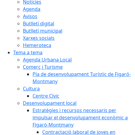
Notícies
Agenda
Avisos
Butlletí digital
Butlletí municipal
Xarxes socials
Hemeroteca
Tema a tema
Agenda Urbana Local
Comerç i Turisme
Pla de desenvolupament Turístic de Figaró-
Montmany
Cultura
Centre Cívic
Desenvolupament local
Estratègies i recursos necessaris per
impulsar el desenvolupament econòmic a
Figaró-Montmany
Contractació laboral de joves en