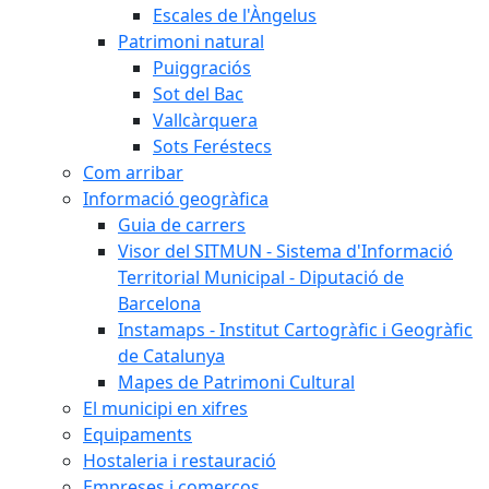
Escales de l'Àngelus
Patrimoni natural
Puiggraciós
Sot del Bac
Vallcàrquera
Sots Feréstecs
Com arribar
Informació geogràfica
Guia de carrers
Visor del SITMUN - Sistema d'Informació
Territorial Municipal - Diputació de
Barcelona
Instamaps - Institut Cartogràfic i Geogràfic
de Catalunya
Mapes de Patrimoni Cultural
El municipi en xifres
Equipaments
Hostaleria i restauració
Empreses i comerços