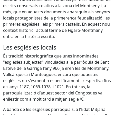
escrits conservats relatius a la zona del Montseny i, a
més, que en aquests documents apareguin els senyors
locals protagonistes de la primerenca feudalització, les
primeres esglésies i els primers castells. En aquest nou
context històric l'actual terme de Figaró-Montmany
entra en la història escrita.
Les esglésies locals
És tradició historiogràfica que unes innominades
"esglésies subjectes" vinculades a la parròquia de Sant
Esteve de la Garriga l'any 966 ja eren les de Montmany,
Vallcàrquera i Monteugues, encara que aquestes
esglésies no s'esmentin específicament i respectiva fins
els anys 1187, 1069-1078, i 1021. En tot cas, la
parroquialització d'aquest sector del Congost es va
enllestir com a molt tard a mitjan segle XI.
A banda de les esglésies parroquials, a l'Edat Mitjana