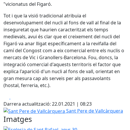
"vicionatus del Figaró.
Tot i que la visió tradicional atribuïa el
desenvolupament del nucli al fons de vall al final de la
inseguretat que haurien caracteritzat els temps
medievals, avui és clar que el creixement del nucli del
Figaró va anar lligat específicament a la revifalla del
camí del Congost com a eix comercial entre els nuclis o
mercats de Vic i Granollers-Barcelona. Fou, doncs, la
integració comercial d'aquests territoris el factor que
explica l'aparició d'un nucli al fons de vall, orientat en
gran mesura cap als serveis per als passavolants
(hostal, ferreria, etc.).
Facebook
X
Darrera actualització: 22.01.2021 | 08:23
Sant Pere de Vallcàrquera
Sant Pere de Vallcàrquera
Imatges
Esglesia de Sant Rafael, anys 30
Castell de Montmany