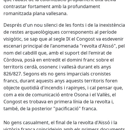
contrastar fortament amb la profundament
romanitzada plana vallesana.
Després d'un nou silenci de les fonts i de la inexistència
de restes arqueològiques corresponents al període
visigòtic, se sap que al segle IX el Congost va esdevenir
escenari principal de l'anomenada "revolta d'Aissó", pel
nom del cabdill que, amb el suport del l'emirat de
Còrdova, posà en entredit el domini franc sobre el
territoris cerdà, osonenc i vallesà durant els anys
826/827. Segons els no gens imparcials cronistes
francs, durant aquests anys aquests territoris foren
objecte quotidià d'incendis i rapinyes, i cal pensar que,
com a eix de comunicació entre Osona i el Vallès, el
Congost es trobava en primera línia de la revolta i,
també, de la posterior "pacificació" franca.
No gens casualment, el final de la revolta d'Aissó i la
victòria franca coincideixin amb els primers documents