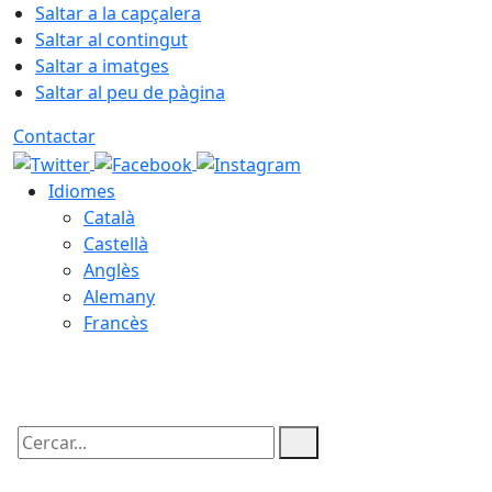
Saltar a la capçalera
Saltar al contingut
Saltar a imatges
Saltar al peu de pàgina
Contactar
Idiomes
Català
Castellà
Anglès
Alemany
Francès
07.08.2026 | 21:49
Cercar: