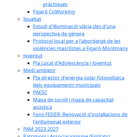
pràctiques
Figaró CoWorking
Igualtat
Estudi d'il·luminació viària des d'una
perspectiva de gènere
Protocol local per a l'abordatge de les
violències masclistes a Figaró-Montmany
Joventut
Pla Local d'Adolescència i Joventut
Medi ambient
Pla director d'energia solar fotovoltaica
dels equipaments municipals
PAESC
Mapa de soroll i mapa de capacitat
acústica
Fons FEDER: Renovació d'instal·lacions de
l'enllumenat exterior
PAM 2023-2027
Patrimoni i Associacionisme (Entitats)