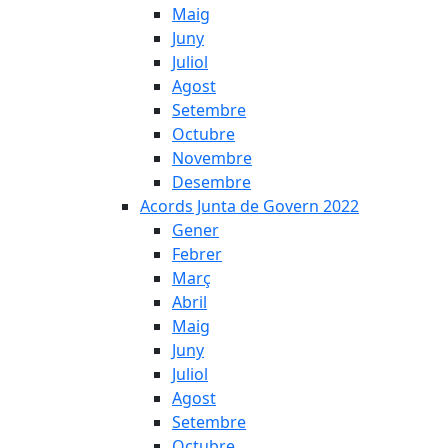
Maig
Juny
Juliol
Agost
Setembre
Octubre
Novembre
Desembre
Acords Junta de Govern 2022
Gener
Febrer
Març
Abril
Maig
Juny
Juliol
Agost
Setembre
Octubre