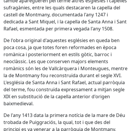
també aparegueren pel terme altres esglésies i capelles
sufragànies, entre les quals destacaren la capella del
castell de Montmany, documentada l'any 1247 i
dedicada a Sant Miquel, i la capella de Santa Anna i Sant
Rafael, esmentada per primera vegada l'any 1508.
De l'obra original d'aquestes esglésies en queda ben
poca cosa, ja que totes foren reformades en època
romànica i posteriorment en estils gòtic, barroc i
neoclàssic. Les que conserven majors elements
romànics són les de Vallcàrquera i Monteugues, mentre
la de Montmany fou reconstruïda durant el segle XVI.
L'església de Santa Anna i Sant Rafael, actual parròquia
del terme, fou construïda expressament a mitjan segle
XIX en substitució de la capella anterior d'origen
baixmedieval.
De l'any 1413 data la primera notícia de la mare de Déu
trobada de Puiggraciós, la qual, tot i que des del
principi es va venerar a la parròquia de Montmany,