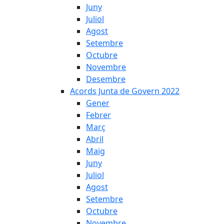
Juny
Juliol
Agost
Setembre
Octubre
Novembre
Desembre
Acords Junta de Govern 2022
Gener
Febrer
Març
Abril
Maig
Juny
Juliol
Agost
Setembre
Octubre
Novembre