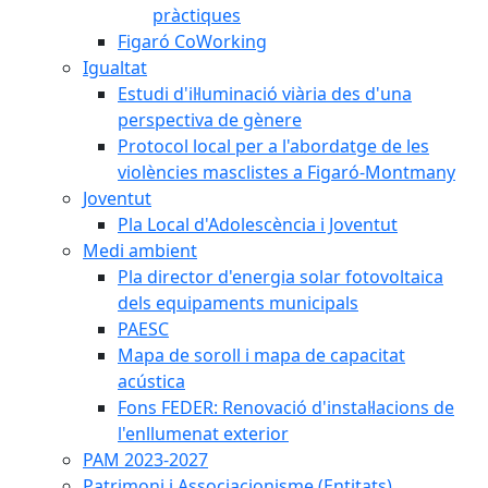
pràctiques
Figaró CoWorking
Igualtat
Estudi d'il·luminació viària des d'una
perspectiva de gènere
Protocol local per a l'abordatge de les
violències masclistes a Figaró-Montmany
Joventut
Pla Local d'Adolescència i Joventut
Medi ambient
Pla director d'energia solar fotovoltaica
dels equipaments municipals
PAESC
Mapa de soroll i mapa de capacitat
acústica
Fons FEDER: Renovació d'instal·lacions de
l'enllumenat exterior
PAM 2023-2027
Patrimoni i Associacionisme (Entitats)