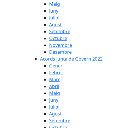
Maig
Juny
Juliol
Agost
Setembre
Octubre
Novembre
Desembre
Acords Junta de Govern 2022
Gener
Febrer
Març
Abril
Maig
Juny
Juliol
Agost
Setembre
Octubre