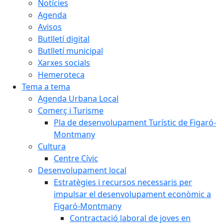
Notícies
Agenda
Avisos
Butlletí digital
Butlletí municipal
Xarxes socials
Hemeroteca
Tema a tema
Agenda Urbana Local
Comerç i Turisme
Pla de desenvolupament Turístic de Figaró-
Montmany
Cultura
Centre Cívic
Desenvolupament local
Estratègies i recursos necessaris per
impulsar el desenvolupament econòmic a
Figaró-Montmany
Contractació laboral de joves en