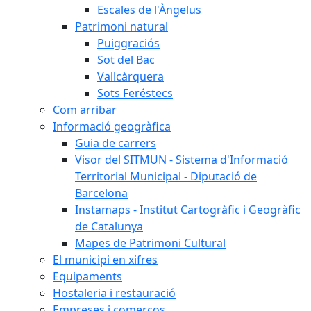
Escales de l'Àngelus
Patrimoni natural
Puiggraciós
Sot del Bac
Vallcàrquera
Sots Feréstecs
Com arribar
Informació geogràfica
Guia de carrers
Visor del SITMUN - Sistema d'Informació
Territorial Municipal - Diputació de
Barcelona
Instamaps - Institut Cartogràfic i Geogràfic
de Catalunya
Mapes de Patrimoni Cultural
El municipi en xifres
Equipaments
Hostaleria i restauració
Empreses i comerços