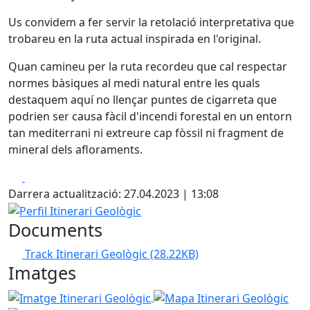
Us convidem a fer servir la retolació interpretativa que
trobareu en la ruta actual inspirada en l'original.
Quan camineu per la ruta recordeu que cal respectar
normes bàsiques al medi natural entre les quals
destaquem aquí no llençar puntes de cigarreta que
podrien ser causa fàcil d'incendi forestal en un entorn
tan mediterrani ni extreure cap fòssil ni fragment de
mineral dels afloraments.
Facebook
X
Darrera actualització: 27.04.2023 | 13:08
Perfil Itinerari Geològic
Documents
Track Itinerari Geològic
(28.22KB)
Imatges
Imatge Itinerari Geològic
Mapa Itinerari Geològic
Perf