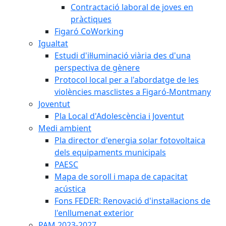
Contractació laboral de joves en
pràctiques
Figaró CoWorking
Igualtat
Estudi d'il·luminació viària des d'una
perspectiva de gènere
Protocol local per a l'abordatge de les
violències masclistes a Figaró-Montmany
Joventut
Pla Local d'Adolescència i Joventut
Medi ambient
Pla director d'energia solar fotovoltaica
dels equipaments municipals
PAESC
Mapa de soroll i mapa de capacitat
acústica
Fons FEDER: Renovació d'instal·lacions de
l'enllumenat exterior
PAM 2023-2027