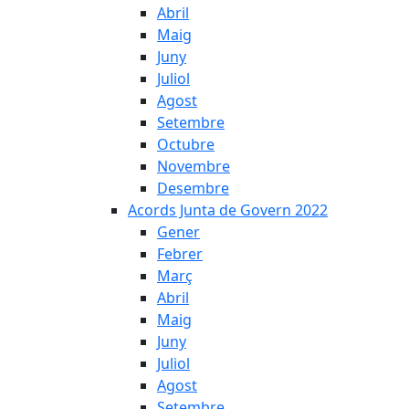
Abril
Maig
Juny
Juliol
Agost
Setembre
Octubre
Novembre
Desembre
Acords Junta de Govern 2022
Gener
Febrer
Març
Abril
Maig
Juny
Juliol
Agost
Setembre