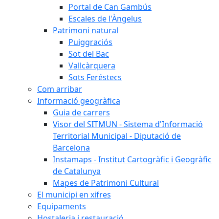
Portal de Can Gambús
Escales de l'Àngelus
Patrimoni natural
Puiggraciós
Sot del Bac
Vallcàrquera
Sots Feréstecs
Com arribar
Informació geogràfica
Guia de carrers
Visor del SITMUN - Sistema d'Informació
Territorial Municipal - Diputació de
Barcelona
Instamaps - Institut Cartogràfic i Geogràfic
de Catalunya
Mapes de Patrimoni Cultural
El municipi en xifres
Equipaments
Hostaleria i restauració