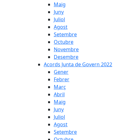
Maig
Juny
Juliol
Agost
Setembre
Octubre
Novembre
Desembre
Acords Junta de Govern 2022
Gener
Febrer
Març
Abril
Maig
Juny
Juliol
Agost
Setembre
Octubre