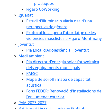
pràctiques
Figaró CoWorking
Igualtat
Estudi d'il·luminació viària des d'una
perspectiva de gènere
Protocol local per a l'abordatge de les
violències masclistes a Figaró-Montmany
Joventut
Pla Local d'Adolescència i Joventut
Medi ambient
Pla director d'energia solar fotovoltaica
dels equipaments municipals
PAESC
Mapa de soroll i mapa de capacitat
acústica
Fons FEDER: Renovació d'instal·lacions de
l'enllumenat exterior
PAM 2023-2027
Patrimoni i Associacionisme (Entitats)