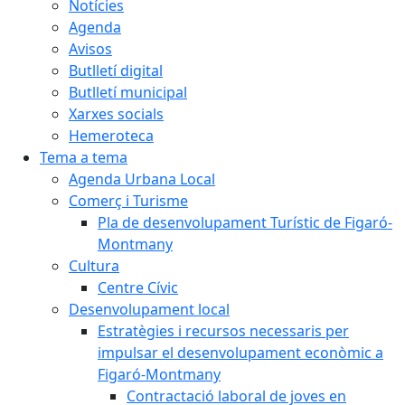
Notícies
Agenda
Avisos
Butlletí digital
Butlletí municipal
Xarxes socials
Hemeroteca
Tema a tema
Agenda Urbana Local
Comerç i Turisme
Pla de desenvolupament Turístic de Figaró-
Montmany
Cultura
Centre Cívic
Desenvolupament local
Estratègies i recursos necessaris per
impulsar el desenvolupament econòmic a
Figaró-Montmany
Contractació laboral de joves en