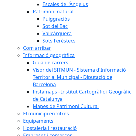
Escales de l'Àngelus
Patrimoni natural
Puiggraciós
Sot del Bac
Vallcàrquera
Sots Feréstecs
Com arribar
Informació geogràfica
Guia de carrers
Visor del SITMUN - Sistema d'Informació
Territorial Municipal - Diputació de
Barcelona
Instamaps - Institut Cartogràfic i Geogràfic
de Catalunya
Mapes de Patrimoni Cultural
El municipi en xifres
Equipaments
Hostaleria i restauració
Empreses i comerços