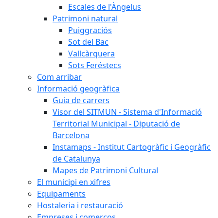
Escales de l'Àngelus
Patrimoni natural
Puiggraciós
Sot del Bac
Vallcàrquera
Sots Feréstecs
Com arribar
Informació geogràfica
Guia de carrers
Visor del SITMUN - Sistema d'Informació
Territorial Municipal - Diputació de
Barcelona
Instamaps - Institut Cartogràfic i Geogràfic
de Catalunya
Mapes de Patrimoni Cultural
El municipi en xifres
Equipaments
Hostaleria i restauració
Empreses i comerços