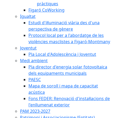
pràctiques
Figaró CoWorking
Igualtat
Estudi d'il·luminació viària des d'una
perspectiva de gènere
Protocol local per a l'abordatge de les
violències masclistes a Figaró-Montmany
Joventut
Pla Local d'Adolescència i Joventut
Medi ambient
Pla director d'energia solar fotovoltaica
dels equipaments municipals
PAESC
Mapa de soroll i mapa de capacitat
acústica
Fons FEDER: Renovació d'instal·lacions de
l'enllumenat exterior
PAM 2023-2027
Patrimoni i Associacionisme (Entitats)