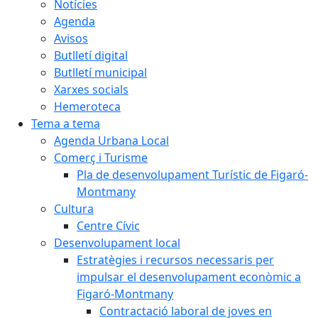
Notícies
Agenda
Avisos
Butlletí digital
Butlletí municipal
Xarxes socials
Hemeroteca
Tema a tema
Agenda Urbana Local
Comerç i Turisme
Pla de desenvolupament Turístic de Figaró-
Montmany
Cultura
Centre Cívic
Desenvolupament local
Estratègies i recursos necessaris per
impulsar el desenvolupament econòmic a
Figaró-Montmany
Contractació laboral de joves en