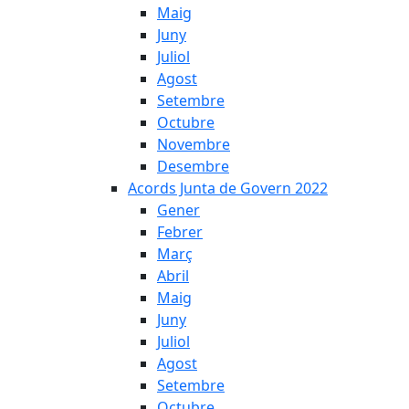
Maig
Juny
Juliol
Agost
Setembre
Octubre
Novembre
Desembre
Acords Junta de Govern 2022
Gener
Febrer
Març
Abril
Maig
Juny
Juliol
Agost
Setembre
Octubre