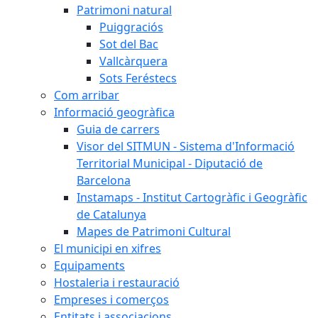
Patrimoni natural
Puiggraciós
Sot del Bac
Vallcàrquera
Sots Feréstecs
Com arribar
Informació geogràfica
Guia de carrers
Visor del SITMUN - Sistema d'Informació
Territorial Municipal - Diputació de
Barcelona
Instamaps - Institut Cartogràfic i Geogràfic
de Catalunya
Mapes de Patrimoni Cultural
El municipi en xifres
Equipaments
Hostaleria i restauració
Empreses i comerços
Entitats i associacions