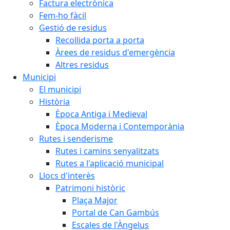
Factura electrònica
Fem-ho fàcil
Gestió de residus
Recollida porta a porta
Àrees de residus d'emergència
Altres residus
Municipi
El municipi
Història
Època Antiga i Medieval
Època Moderna i Contemporània
Rutes i senderisme
Rutes i camins senyalitzats
Rutes a l'aplicació municipal
Llocs d'interès
Patrimoni històric
Plaça Major
Portal de Can Gambús
Escales de l'Àngelus