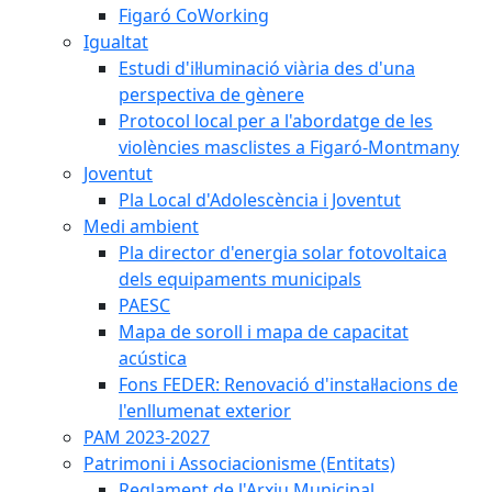
Figaró CoWorking
Igualtat
Estudi d'il·luminació viària des d'una
perspectiva de gènere
Protocol local per a l'abordatge de les
violències masclistes a Figaró-Montmany
Joventut
Pla Local d'Adolescència i Joventut
Medi ambient
Pla director d'energia solar fotovoltaica
dels equipaments municipals
PAESC
Mapa de soroll i mapa de capacitat
acústica
Fons FEDER: Renovació d'instal·lacions de
l'enllumenat exterior
PAM 2023-2027
Patrimoni i Associacionisme (Entitats)
Reglament de l'Arxiu Municipal