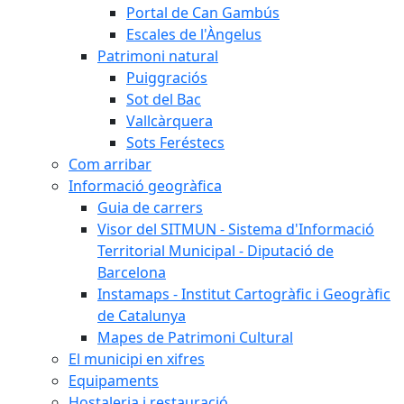
Portal de Can Gambús
Escales de l'Àngelus
Patrimoni natural
Puiggraciós
Sot del Bac
Vallcàrquera
Sots Feréstecs
Com arribar
Informació geogràfica
Guia de carrers
Visor del SITMUN - Sistema d'Informació
Territorial Municipal - Diputació de
Barcelona
Instamaps - Institut Cartogràfic i Geogràfic
de Catalunya
Mapes de Patrimoni Cultural
El municipi en xifres
Equipaments
Hostaleria i restauració