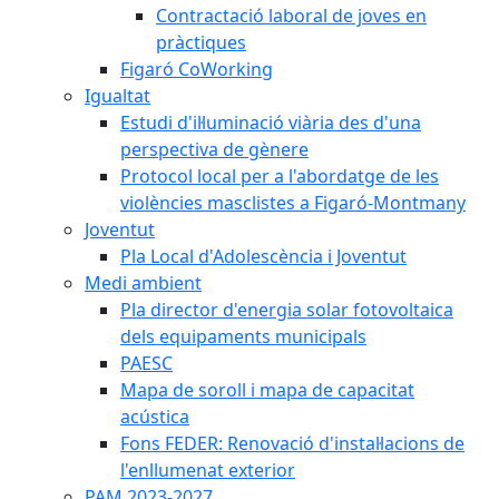
Contractació laboral de joves en
pràctiques
Figaró CoWorking
Igualtat
Estudi d'il·luminació viària des d'una
perspectiva de gènere
Protocol local per a l'abordatge de les
violències masclistes a Figaró-Montmany
Joventut
Pla Local d'Adolescència i Joventut
Medi ambient
Pla director d'energia solar fotovoltaica
dels equipaments municipals
PAESC
Mapa de soroll i mapa de capacitat
acústica
Fons FEDER: Renovació d'instal·lacions de
l'enllumenat exterior
PAM 2023-2027