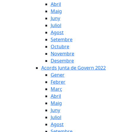
Abril
Maig
Juny
Juliol
Agost
Setembre
Octubre
Novembre
Desembre
Acords Junta de Govern 2022
Gener
Febrer
Març
Abril
Maig
Juny
Juliol
Agost
Setembre