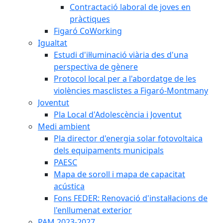
Contractació laboral de joves en
pràctiques
Figaró CoWorking
Igualtat
Estudi d'il·luminació viària des d'una
perspectiva de gènere
Protocol local per a l'abordatge de les
violències masclistes a Figaró-Montmany
Joventut
Pla Local d'Adolescència i Joventut
Medi ambient
Pla director d'energia solar fotovoltaica
dels equipaments municipals
PAESC
Mapa de soroll i mapa de capacitat
acústica
Fons FEDER: Renovació d'instal·lacions de
l'enllumenat exterior
PAM 2023-2027