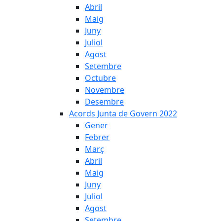
Abril
Maig
Juny
Juliol
Agost
Setembre
Octubre
Novembre
Desembre
Acords Junta de Govern 2022
Gener
Febrer
Març
Abril
Maig
Juny
Juliol
Agost
Setembre