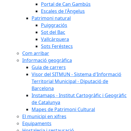
Portal de Can Gambús
Escales de l'Àngelus
Patrimoni natural
Puiggraciós
Sot del Bac
Vallcàrquera
Sots Feréstecs
Com arribar
Informació geogràfica
Guia de carrers
Visor del SITMUN - Sistema d'Informació
Territorial Municipal - Diputació de
Barcelona
Instamaps - Institut Cartogràfic i Geogràfic
de Catalunya
Mapes de Patrimoni Cultural
El municipi en xifres
Equipaments
Hostaleria i restauració