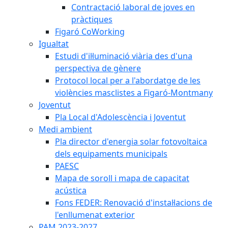
Contractació laboral de joves en
pràctiques
Figaró CoWorking
Igualtat
Estudi d'il·luminació viària des d'una
perspectiva de gènere
Protocol local per a l'abordatge de les
violències masclistes a Figaró-Montmany
Joventut
Pla Local d'Adolescència i Joventut
Medi ambient
Pla director d'energia solar fotovoltaica
dels equipaments municipals
PAESC
Mapa de soroll i mapa de capacitat
acústica
Fons FEDER: Renovació d'instal·lacions de
l'enllumenat exterior
PAM 2023-2027