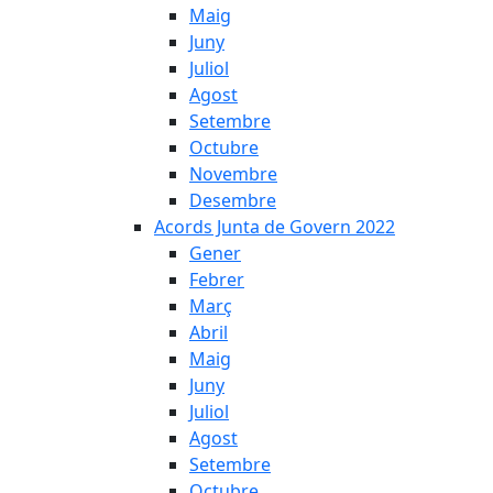
Maig
Juny
Juliol
Agost
Setembre
Octubre
Novembre
Desembre
Acords Junta de Govern 2022
Gener
Febrer
Març
Abril
Maig
Juny
Juliol
Agost
Setembre
Octubre