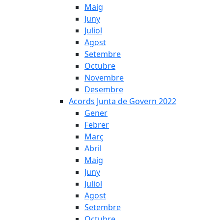
Maig
Juny
Juliol
Agost
Setembre
Octubre
Novembre
Desembre
Acords Junta de Govern 2022
Gener
Febrer
Març
Abril
Maig
Juny
Juliol
Agost
Setembre
Octubre