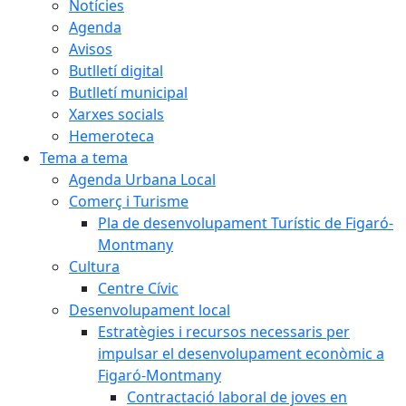
Notícies
Agenda
Avisos
Butlletí digital
Butlletí municipal
Xarxes socials
Hemeroteca
Tema a tema
Agenda Urbana Local
Comerç i Turisme
Pla de desenvolupament Turístic de Figaró-
Montmany
Cultura
Centre Cívic
Desenvolupament local
Estratègies i recursos necessaris per
impulsar el desenvolupament econòmic a
Figaró-Montmany
Contractació laboral de joves en