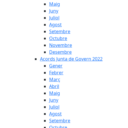
Maig
Juny
Juliol
Agost
Setembre
Octubre
Novembre
Desembre
Acords Junta de Govern 2022
Gener
Febrer
Març
Abril
Maig
Juny
Juliol
Agost
Setembre
Octubre