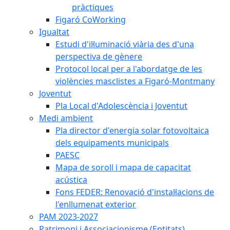
pràctiques
Figaró CoWorking
Igualtat
Estudi d'il·luminació viària des d'una
perspectiva de gènere
Protocol local per a l'abordatge de les
violències masclistes a Figaró-Montmany
Joventut
Pla Local d'Adolescència i Joventut
Medi ambient
Pla director d'energia solar fotovoltaica
dels equipaments municipals
PAESC
Mapa de soroll i mapa de capacitat
acústica
Fons FEDER: Renovació d'instal·lacions de
l'enllumenat exterior
PAM 2023-2027
Patrimoni i Associacionisme (Entitats)