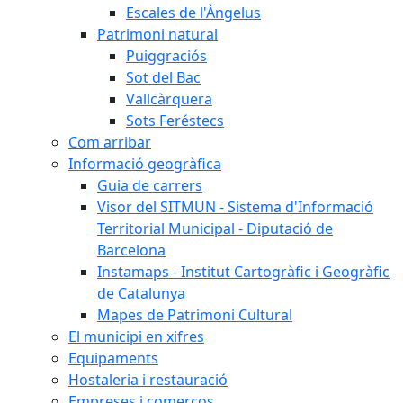
Escales de l'Àngelus
Patrimoni natural
Puiggraciós
Sot del Bac
Vallcàrquera
Sots Feréstecs
Com arribar
Informació geogràfica
Guia de carrers
Visor del SITMUN - Sistema d'Informació
Territorial Municipal - Diputació de
Barcelona
Instamaps - Institut Cartogràfic i Geogràfic
de Catalunya
Mapes de Patrimoni Cultural
El municipi en xifres
Equipaments
Hostaleria i restauració
Empreses i comerços