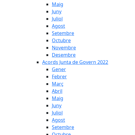
Maig
Juny
Juliol
Agost
Setembre
Octubre
Novembre
Desembre
Acords Junta de Govern 2022
Gener
Febrer
Març
Abril
Maig
Juny
Juliol
Agost
Setembre
Octubre